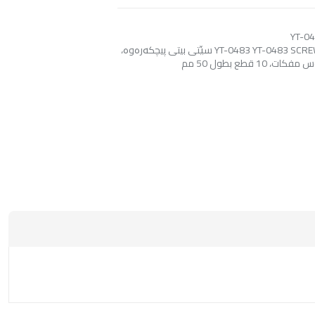
YT-04
YT-0483 YT-0483 SCREWDRIVER BIT SET, 10 PCS 50 MM YT-0483 سێتی بیتی پیچکەرەوە،