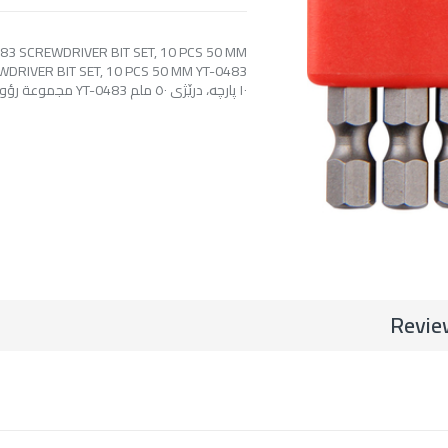
83 SCREWDRIVER BIT SET, 10 PCS 50 MM
١٠ پارچە، درێژی ٥٠ ملم YT-0483 مجموعة رؤوس مفكات، 10 قطع بطول 50 مم
Revie