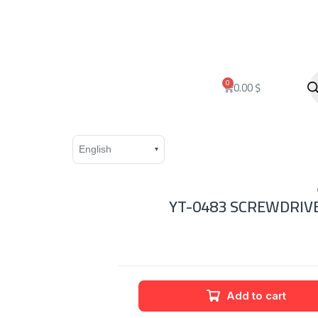
0
0.00
$
YT-0483 SCREWDRIVE
Add to cart